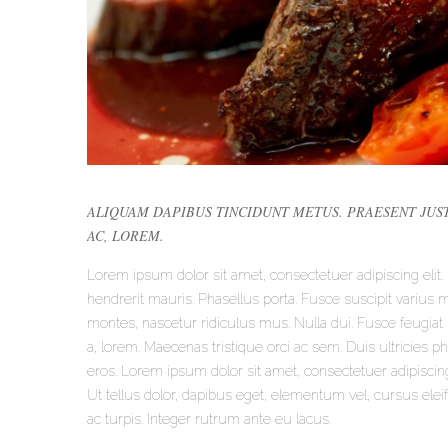
ALIQUAM DAPIBUS TINCIDUNT METUS. PRAESENT JUST
AC, LOREM.
Lorem ipsum dolor sit amet, consectetuer adipiscing el
hendrerit mauris. Phasellus porta. Fusce suscipit varius 
montes, nascetur ridiculus mus. Nulla dui. Fusce feugiat 
a, lorem. Maecenas tristique orci ac sem. Duis ultricie
eros. Lorem ipsum dolor sit amet, consectetuer adipiscin
Ut tellus dolor, dapibus eget, elementum vel, cursus eleif
ac turpis. Integer rutrum ante eu lacus.