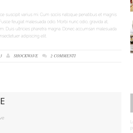
e suscipit varius mi. Cum sociis natoque penatibus et magnis
 Fusce feugiat malesuada odio. Morbi nunc odio, gravida at,
 sem. Duis ultricies pharetra magna. Donec accumsan malesuada
sectetuer adipiscing elit.
3
SHOCKWAVE
2 COMMENTI
E
ve
L
P