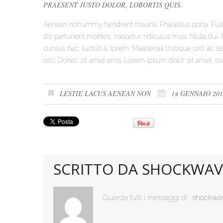
PRAESENT JUSTO DOLOR, LOBORTIS QUIS.
Aenean nonummy hendrerit mauris. Phasellus porta. Fusc
dis parturient montes, nascetur ridiculus mus. Nulla dui.
cursus nec, luctus a, lorem. Maecenas tristique orci ac
orci. Donec sit amet eros. Lorem ipsum dolor sit amet, con
LESTIE LACUS AENEAN NON
14 GENNAIO 201
SCRITTO DA
SHOCKWAV
Guarda tutti i messaggi di :
shockwa