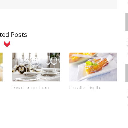
h
ted Posts
L
P
h
Donec tempor libero
Phasellus fringilla
L
P
h