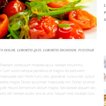
L
P
S
O DOLOR, LOBORTIS QUIS, LOBORTIS DIGNISSIM, PULVINAR
it. Praesent vestibulum molestie lacus. Aenean nonummy
mi. Cum sociis natoque penatibus et magnis dis parturient
malesuada odio. Morbi nunc odio, gravida at, cursus nec, luctus
s pharetra magna. Donec accumsan malesuada orci. Donec sit amet
g elit. Mauris fermentum dictum magna. Sed laoreet aliquam leo.
end, elit. Aenean auctor wisi et urna. Aliquam erat volutpat. Duis