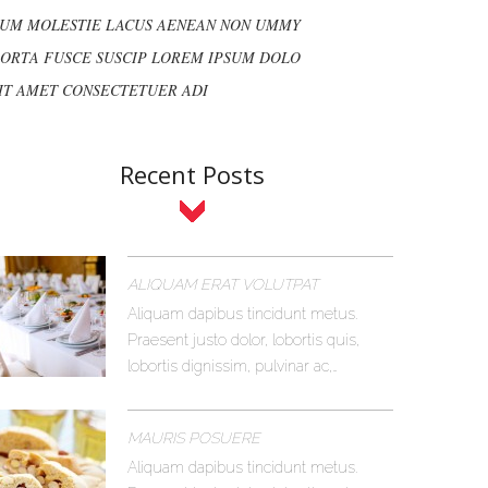
UM MOLESTIE LACUS AENEAN NON UMMY
ORTA FUSCE SUSCIP LOREM IPSUM DOLO
IT AMET CONSECTETUER ADI
Recent Posts
ALIQUAM ERAT VOLUTPAT
Aliquam dapibus tincidunt metus.
Praesent justo dolor, lobortis quis,
lobortis dignissim, pulvinar ac,…
MAURIS POSUERE
Aliquam dapibus tincidunt metus.