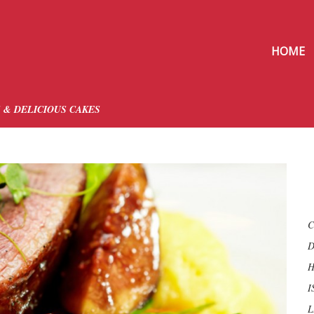
HOME
 & DELICIOUS CAKES
C
D
H
I
L