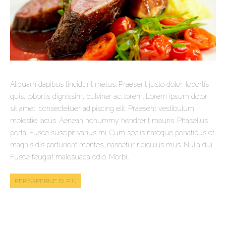
Aliquam dapibus tincidunt metus. Praesent justo dolor, lobortis
quis, lobortis dignissim, pulvinar ac, lorem. Lorem ipsum dolor
sit amet, consectetuer adipiscing elit. Praesent vestibulum
molestie lacus. Aenean nonummy hendrerit mauris. Phasellus
porta. Fusce suscipit varius mi. Cum sociis natoque penatibus et
magnis dis parturient montes, nascetur ridiculus mus. Nulla dui.
Fusce feugiat malesuada odio. Morbi…
PER SAPERNE DI PIÙ